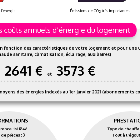
d'énergie
Émissions de CO
très importantes
2
s coûts annuels d'énergie du logement
n fonction des caractéristiques de votre logement et pour une u
aude sanitaire, climatisation, éclairage, auxiliaires)
2641 €
3573 €
e
et
moyens des énergies indexés au 1er janvier 2021 (abonnements c
ORMATIONS
PRESTATI
rence :
M 1846
Type de chauffa
 de pièces :
3
Tout à l'égout