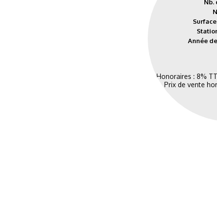
Nb. 
N
Surface
Statio
Année de 
Honoraires : 8% TT
Prix de vente ho