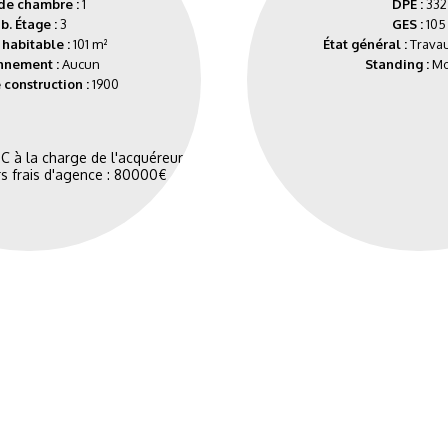
de chambre :
1
DPE :
332
b. Étage :
3
GES :
105
 habitable :
101 m²
État général :
Travau
nnement :
Aucun
Standing :
M
construction :
1900
C à la charge de l'acquéreur
rs frais d'agence : 80000€