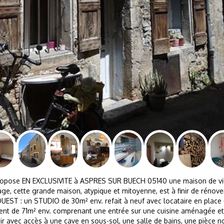
ose EN EXCLUSIVITE à ASPRES SUR BUECH 05140 une maison de vill
age, cette grande maison, atypique et mitoyenne, est à finir de réno
T : un STUDIO de 30m² env. refait à neuf avec locataire en place 
de 71m² env. comprenant une entrée sur une cuisine aménagée et équ
oir avec accès à une cave en sous-sol, une salle de bains, une pièce n