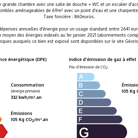
ne grande chambre avec une salle de douche + WC et un escalier d'ac
ombles aménageables de 69m² avec un point d'eau et une charpente 
Taxe foncière : 860euros.
épenses annuelles d'énergie pour un usage standard: entre 2641 eur
ix moyen des énergies indexés au 1er janvier 2021 (abonnements compr
isques auxquels ce bien est exposé sont disponibles sur le site Géori
nce énergétique (DPE)
Indice d'émission de gaz à effet
Peu d'émission de CO
2
Consommation
Émissi
105 Kg 
(énergie primaire)
332 kwh/m².an
Émissions
105 Kg CO
/m².an
2