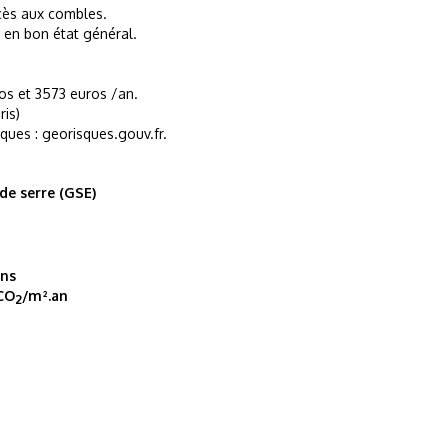
cès aux combles.
en bon état général.
os et 3573 euros /an.
is)
sques : georisques.gouv.fr.
 de serre (GSE)
ons
CO
/m².an
2