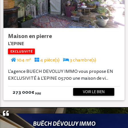
Maison en pierre
L'EPINE
EXCLUSIVITÉ
104 m²
4 pièce(s)
3 chambre(s)
L'agence BUECH DEVOLUY IMMO vous propose EN
EXCLUSIVITÉ à L'EPINE 05700 une maison de vi...
273 000
€
VOIR LE BIEN
HAI
BUËCH DÉVOLUY IMMO