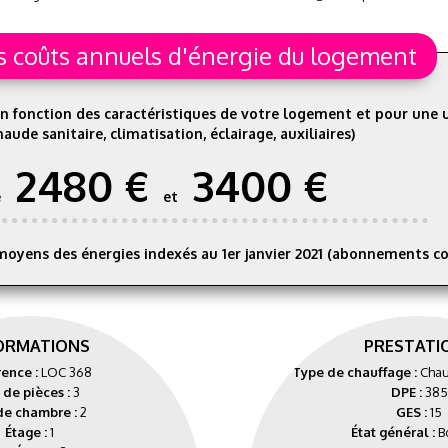
s coûts annuels d'énergie du logement
n fonction des caractéristiques de votre logement et pour une u
aude sanitaire, climatisation, éclairage, auxiliaires)
2480 €
3400 €
e
et
moyens des énergies indexés au 1er janvier 2021 (abonnements c
ORMATIONS
PRESTATI
rence :
LOC 368
Type de chauffage :
Chau
 de pièces :
3
DPE :
385
de chambre :
2
GES :
15
Étage :
1
État général :
B