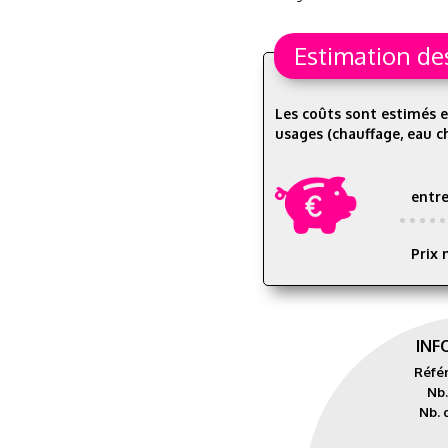
Estimation de
Les coûts sont estimés e
usages (chauffage, eau ch
entr
Prix 
INF
Réfé
Nb.
Nb. 