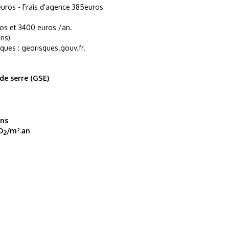
uros - Frais d'agence 385euros
os et 3400 euros /an.
is)
sques : georisques.gouv.fr.
 de serre (GSE)
ons
O
/m².an
2