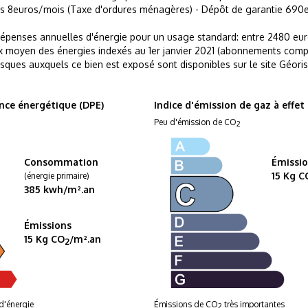
 8euros/mois (Taxe d'ordures ménagères) - Dépôt de garantie 690e
épenses annuelles d'énergie pour un usage standard: entre 2480 eur
ix moyen des énergies indexés au 1er janvier 2021 (abonnements compr
isques auxquels ce bien est exposé sont disponibles sur le site Géori
nce énergétique (DPE)
Indice d'émission de gaz à effet
Peu d'émission de CO
2
Consommation
Émissi
15 Kg C
(énergie primaire)
385 kwh/m².an
Émissions
15 Kg CO
/m².an
2
d'énergie
Émissions de CO
très importantes
2