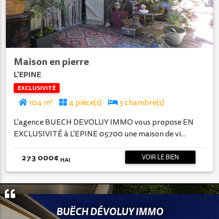
Maison en pierre
L'EPINE
EXCLUSIVITÉ
104 m²
4 pièce(s)
3 chambre(s)
L'agence BUECH DEVOLUY IMMO vous propose EN
EXCLUSIVITÉ à L'EPINE 05700 une maison de vi...
273 000
€
VOIR LE BIEN
HAI
BUËCH DÉVOLUY IMMO