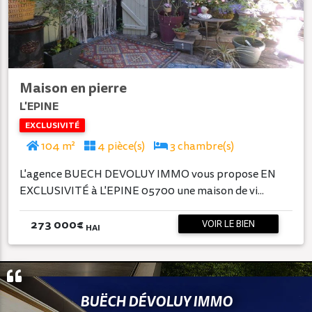
Maison en pierre
L'EPINE
EXCLUSIVITÉ
104 m²
4 pièce(s)
3 chambre(s)
L'agence BUECH DEVOLUY IMMO vous propose EN
EXCLUSIVITÉ à L'EPINE 05700 une maison de vi...
273 000
€
VOIR LE BIEN
HAI
BUËCH DÉVOLUY IMMO